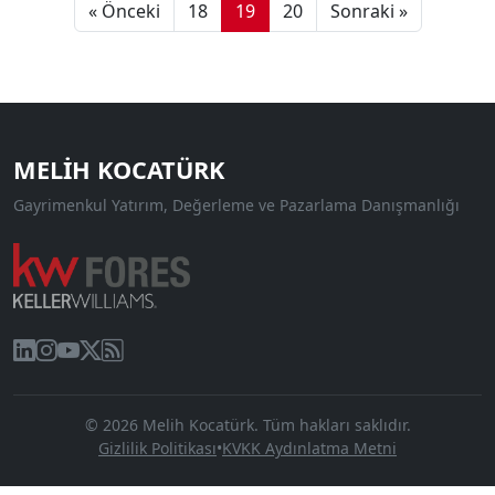
« Önceki
18
19
20
Sonraki »
MELIH KOCATÜRK
Gayrimenkul Yatırım, Değerleme ve Pazarlama Danışmanlığı
© 2026 Melih Kocatürk. Tüm hakları saklıdır.
Gizlilik Politikası
•
KVKK Aydınlatma Metni