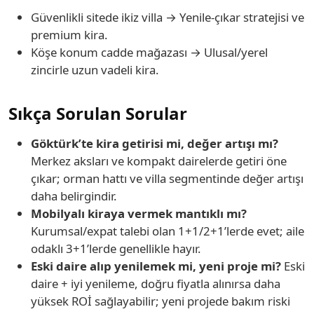
Güvenlikli sitede ikiz villa → Yenile-çıkar stratejisi ve
premium kira.
Köşe konum cadde mağazası → Ulusal/yerel
zincirle uzun vadeli kira.
Sıkça Sorulan Sorular
Göktürk’te kira getirisi mi, değer artışı mı?
Merkez aksları ve kompakt dairelerde getiri öne
çıkar; orman hattı ve villa segmentinde değer artışı
daha belirgindir.
Mobilyalı kiraya vermek mantıklı mı?
Kurumsal/expat talebi olan 1+1/2+1’lerde evet; aile
odaklı 3+1’lerde genellikle hayır.
Eski daire alıp yenilemek mi, yeni proje mi?
Eski
daire + iyi yenileme, doğru fiyatla alınırsa daha
yüksek ROİ sağlayabilir; yeni projede bakım riski