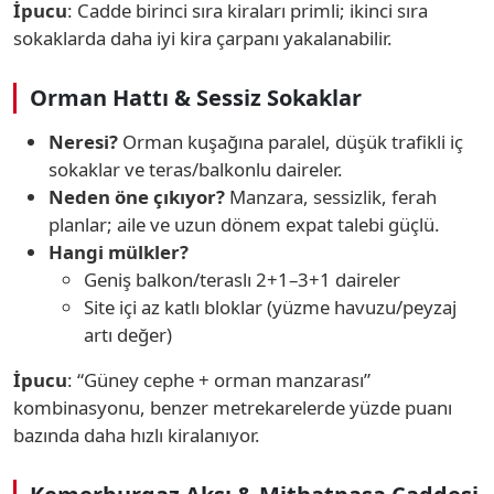
İpucu
: Cadde birinci sıra kiraları primli; ikinci sıra
sokaklarda daha iyi kira çarpanı yakalanabilir.
Orman Hattı & Sessiz Sokaklar
Neresi?
Orman kuşağına paralel, düşük trafikli iç
sokaklar ve teras/balkonlu daireler.
Neden öne çıkıyor?
Manzara, sessizlik, ferah
planlar; aile ve uzun dönem expat talebi güçlü.
Hangi mülkler?
Geniş balkon/teraslı 2+1–3+1 daireler
Site içi az katlı bloklar (yüzme havuzu/peyzaj
artı değer)
İpucu
: “Güney cephe + orman manzarası”
kombinasyonu, benzer metrekarelerde yüzde puanı
bazında daha hızlı kiralanıyor.