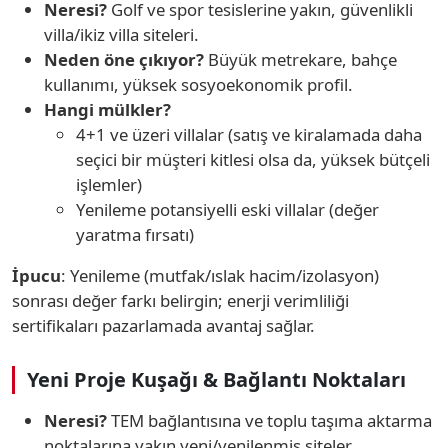
Neresi?
Golf ve spor tesislerine yakın, güvenlikli
villa/ikiz villa siteleri.
Neden öne çıkıyor?
Büyük metrekare, bahçe
kullanımı, yüksek sosyoekonomik profil.
Hangi mülkler?
4+1 ve üzeri villalar (satış ve kiralamada daha
seçici bir müşteri kitlesi olsa da, yüksek bütçeli
işlemler)
Yenileme potansiyelli eski villalar (değer
yaratma fırsatı)
İpucu
: Yenileme (mutfak/ıslak hacim/izolasyon)
sonrası değer farkı belirgin; enerji verimliliği
sertifikaları pazarlamada avantaj sağlar.
Yeni Proje Kuşağı & Bağlantı Noktaları
Neresi?
TEM bağlantısına ve toplu taşıma aktarma
noktalarına yakın yeni/yenilenmiş siteler.