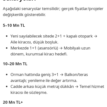
Aşağıdaki senaryolar temsilidir; gerçek fiyatlar/projeler
değişkenlik gösterebilir.
5–10 Mn TL
Yeni sayılabilecek sitede 2+1 + kapalı otopark →
Aile kiracısı, düşük boşluk.
Merkezde 1+1 (asansörlü) → Mobilyalı uzun
dönem, kurumsal kiracı hedefi.
10–20 Mn TL
Orman hattında geniş 3+1 → Balkon/teras
avantajlı; yenileme ile değer artırma.
Cadde arkası küçük metraj dükkân → Temel hizmet
kiracısı ile sözleşme.
20 Mn TL+