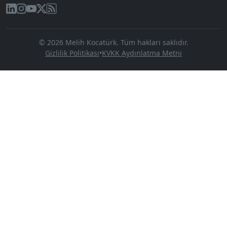
© 2026 Melih Kocatürk. Tüm hakları saklıdır.
Gizlilik Politikası
•
KVKK Aydınlatma Metni