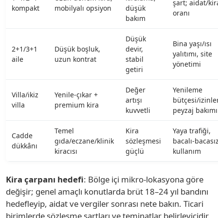
şart; aidat/kir
kompakt
mobilyalı opsiyon
düşük
oranı
bakım
Düşük
Bina yaşı/ısı
2+1/3+1
Düşük boşluk,
devir,
yalıtımı, site
aile
uzun kontrat
stabil
yönetimi
getiri
Değer
Yenileme
Villa/ikiz
Yenile-çıkar +
artışı
bütçesi/izinler
villa
premium kira
kuvvetli
peyzaj bakımı
Temel
Kira
Yaya trafiği,
Cadde
gıda/eczane/klinik
sözleşmesi
bacalı-bacası
dükkânı
kiracısı
güçlü
kullanım
Kira çarpanı hedefi
: Bölge içi mikro-lokasyona göre
değişir; genel amaçlı konutlarda brüt 18–24 yıl bandını
hedefleyip, aidat ve vergiler sonrası nete bakın. Ticari
birimlerde sözleşme şartları ve teminatlar belirleyicidir.