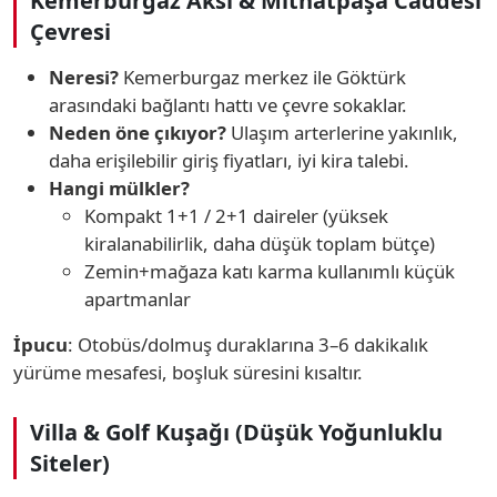
Kemerburgaz Aksı & Mithatpaşa Caddesi
Çevresi
Neresi?
Kemerburgaz merkez ile Göktürk
arasındaki bağlantı hattı ve çevre sokaklar.
Neden öne çıkıyor?
Ulaşım arterlerine yakınlık,
daha erişilebilir giriş fiyatları, iyi kira talebi.
Hangi mülkler?
Kompakt 1+1 / 2+1 daireler (yüksek
kiralanabilirlik, daha düşük toplam bütçe)
Zemin+mağaza katı karma kullanımlı küçük
apartmanlar
İpucu
: Otobüs/dolmuş duraklarına 3–6 dakikalık
yürüme mesafesi, boşluk süresini kısaltır.
Villa & Golf Kuşağı (Düşük Yoğunluklu
Siteler)