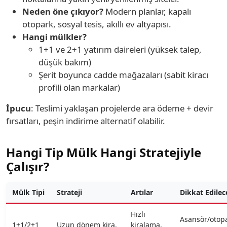
Neden öne çıkıyor?
Modern planlar, kapalı
otopark, sosyal tesis, akıllı ev altyapısı.
Hangi mülkler?
1+1 ve 2+1 yatırım daireleri (yüksek talep,
düşük bakım)
Şerit boyunca cadde mağazaları (sabit kiracı
profili olan markalar)
İpucu
: Teslimi yaklaşan projelerde ara ödeme + devir
fırsatları, peşin indirime alternatif olabilir.
Hangi Tip Mülk Hangi Stratejiyle
Çalışır?
Mülk Tipi
Strateji
Artılar
Dikkat Edilec
Hızlı
Asansör/otop
1+1/2+1
Uzun dönem kira,
kiralama,