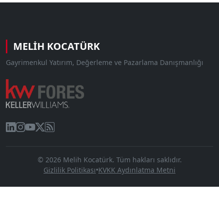
MELIH KOCATÜRK
Gayrimenkul Yatırım, Değerleme ve Pazarlama Danışmanlığı
© 2026 Melih Kocatürk. Tüm hakları saklıdır.
Gizlilik Politikası
•
KVKK Aydınlatma Metni