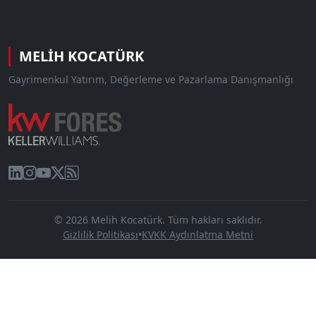
MELIH KOCATÜRK
Gayrimenkul Yatırım, Değerleme ve Pazarlama Danışmanlığı
© 2026 Melih Kocatürk. Tüm hakları saklıdır.
Gizlilik Politikası
•
KVKK Aydınlatma Metni