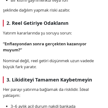
Bir kısmı gayrimenkul veya fon
şeklinde dağılım yapmak riski azaltır.
2. Reel Getiriye Odaklanın
Yatırım kararlarında şu soruyu sorun:
“Enflasyondan sonra gerçekten kazanıyor
muyum?”
Nominal değil, reel getiri düşünmek uzun vadede
büyük fark yaratır.
3. Likiditeyi Tamamen Kaybetmeyin
Her parayı yatırıma bağlamak da risklidir. İdeal
yaklaşım:
3–6 aylık acil durum nakdi bankada