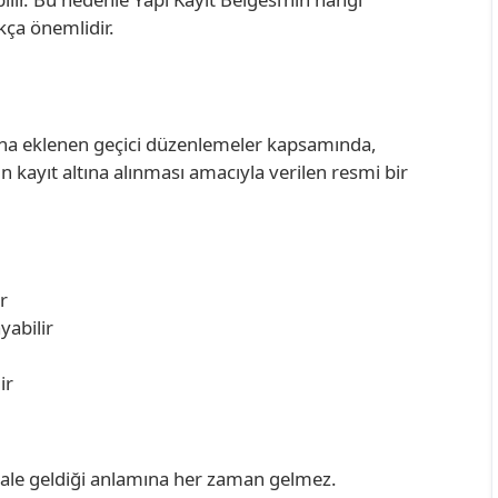
kça önemlidir.
u’na eklenen geçici düzenlemeler kapsamında,
ın kayıt altına alınması amacıyla verilen resmi bir
r
yabilir
ir
hale geldiği anlamına her zaman gelmez.