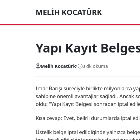
MELIH KOCATÜRK
Yapı Kayıt Belgesi
Melih Kocatürk
•
3 dk okuma
İmar Barışı süreciyle birlikte milyonlarca ya
sahibine önemli avantajlar sağladı. Ancak s
oldu: “Yapı Kayıt Belgesi sonradan iptal edile
Kısa cevap: Evet, belirli durumlarda iptal edil
Üstelik belge iptal edildiğinde yalnızca belg
tapu iptali gibi ciddi sonuçlar da ortaya çıka