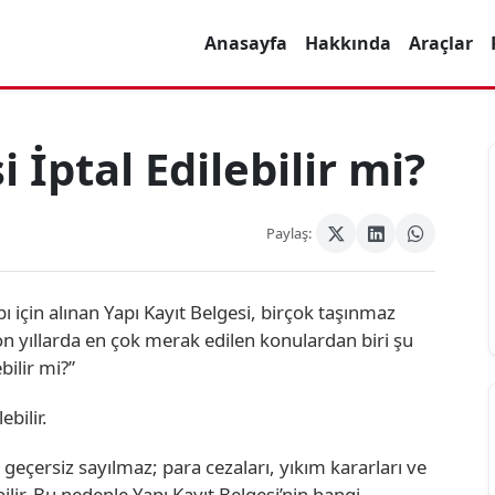
Anasayfa
Hakkında
Araçlar
 İptal Edilebilir mi?
Paylaş:
pı için alınan Yapı Kayıt Belgesi, birçok taşınmaz
on yıllarda en çok merak edilen konulardan biri şu
bilir mi?”
ebilir.
e geçersiz sayılmaz; para cezaları, yıkım kararları ve
bilir. Bu nedenle Yapı Kayıt Belgesi’nin hangi