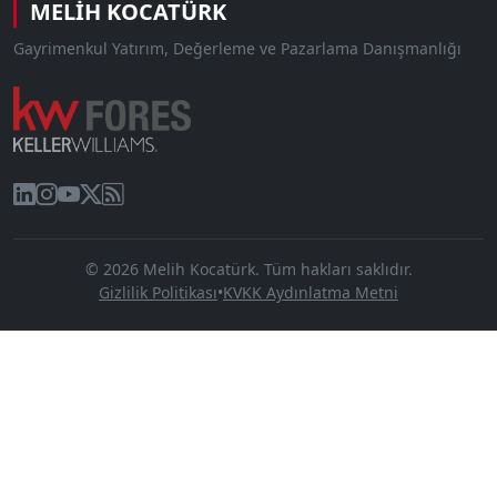
MELIH KOCATÜRK
Gayrimenkul Yatırım, Değerleme ve Pazarlama Danışmanlığı
© 2026 Melih Kocatürk. Tüm hakları saklıdır.
Gizlilik Politikası
•
KVKK Aydınlatma Metni