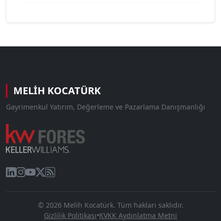
MELIH KOCATÜRK
Gayrimenkul Yatırım, Değerleme ve Pazarlama Danışmanlığı
© 2026 Melih Kocatürk. Tüm hakları saklıdır.
Gizlilik Politikası
•
KVKK Aydınlatma Metni