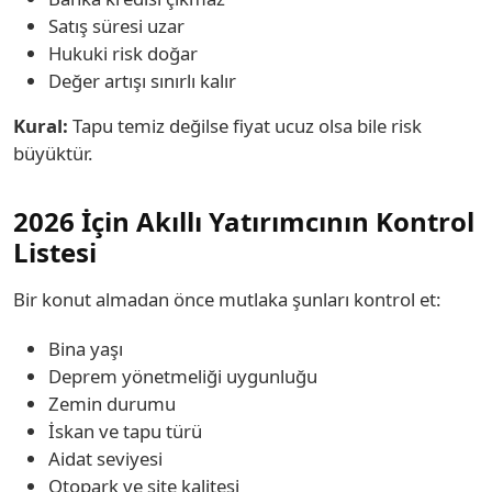
Satış süresi uzar
Hukuki risk doğar
Değer artışı sınırlı kalır
Kural:
Tapu temiz değilse fiyat ucuz olsa bile risk
büyüktür.
2026 İçin Akıllı Yatırımcının Kontrol
Listesi
Bir konut almadan önce mutlaka şunları kontrol et:
Bina yaşı
Deprem yönetmeliği uygunluğu
Zemin durumu
İskan ve tapu türü
Aidat seviyesi
Otopark ve site kalitesi