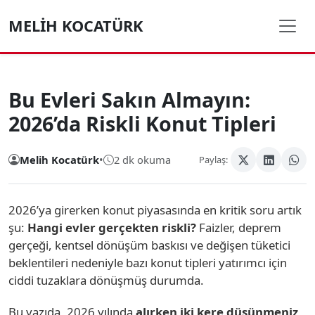
MELIH KOCATÜRK
Bu Evleri Sakın Almayın:
2026’da Riskli Konut Tipleri
Melih Kocatürk
•
2 dk okuma
Paylaş:
2026’ya girerken konut piyasasında en kritik soru artık
şu:
Hangi evler gerçekten riskli?
Faizler, deprem
gerçeği, kentsel dönüşüm baskısı ve değişen tüketici
beklentileri nedeniyle bazı konut tipleri yatırımcı için
ciddi tuzaklara dönüşmüş durumda.
Bu yazıda, 2026 yılında
alırken iki kere düşünmeniz