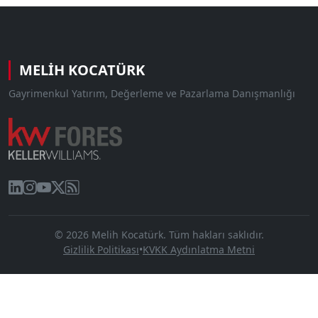
MELIH KOCATÜRK
Gayrimenkul Yatırım, Değerleme ve Pazarlama Danışmanlığı
© 2026 Melih Kocatürk. Tüm hakları saklıdır.
Gizlilik Politikası
•
KVKK Aydınlatma Metni